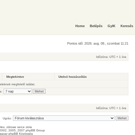
Home
Belépés
GyIK
Keresés
Pontos idő: 2026. aug. 08., szombat 11:21
Időzóna: UTC + 1 óra
Megtekintve
Utolsó hozzászólás
teleknek megfelelő találat.
e:
Időzóna: UTC + 1 óra
Ugrás:
les
, zdrowe
serce
ziola
2002, 2005, 2007 phpBB Group
agyar phpBB Közösség