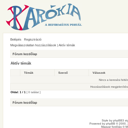
Belépés
Regisztráció
Megválaszolatlan hozzászólások
|
Aktív témák
Fórum kezdőlap
Aktív témák
Témák
Szerző
Válaszok
Nincs a keresési felté
Hozzászólások megjelenítés
Oldal:
1
/
1
[ 0 találat ]
Fórum kezdőlap
Style by
phpBB3 sty
Powered by
phpBB
© 2000, 
Magyar fordítás ©
M