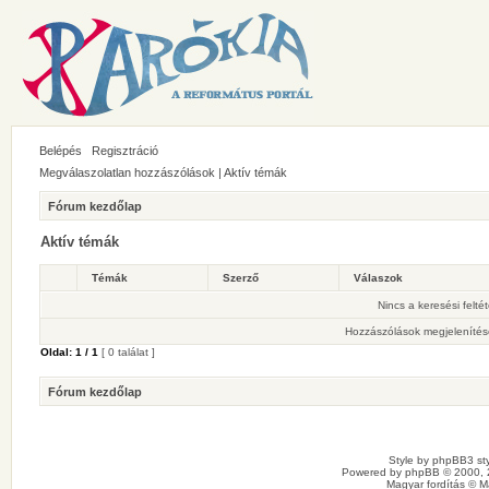
Belépés
Regisztráció
Megválaszolatlan hozzászólások
|
Aktív témák
Fórum kezdőlap
Aktív témák
Témák
Szerző
Válaszok
Nincs a keresési felté
Hozzászólások megjelenítés
Oldal:
1
/
1
[ 0 találat ]
Fórum kezdőlap
Style by
phpBB3 sty
Powered by
phpBB
© 2000, 
Magyar fordítás ©
M