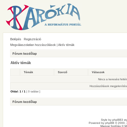
Belépés
Regisztráció
Megválaszolatlan hozzászólások
|
Aktív témák
Fórum kezdőlap
Aktív témák
Témák
Szerző
Válaszok
Nincs a keresési felté
Hozzászólások megjelenítés
Oldal:
1
/
1
[ 0 találat ]
Fórum kezdőlap
Style by
phpBB3 sty
Powered by
phpBB
© 2000, 
Magyar fordítás ©
M