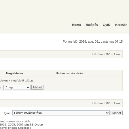
Home
Belépés
GyIK
Keresés
Pontos idő: 2026. aug. 09., vasárnap 07:15
Időzóna: UTC + 1 óra
Megtekintve
Utolsó hozzászólás
teleknek megfelelő találat.
e:
Időzóna: UTC + 1 óra
Ugrás:
les
, zdrowe
serce
ziola
2002, 2005, 2007 phpBB Group
agyar phpBB Közösség