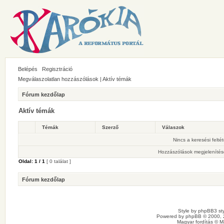
Belépés
Regisztráció
Megválaszolatlan hozzászólások
|
Aktív témák
Fórum kezdőlap
Aktív témák
Témák
Szerző
Válaszok
Nincs a keresési felté
Hozzászólások megjelenítés
Oldal:
1
/
1
[ 0 találat ]
Fórum kezdőlap
Style by
phpBB3 sty
Powered by
phpBB
© 2000, 
Magyar fordítás ©
M