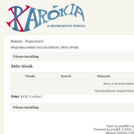
Belépés
Regisztráció
Megválaszolatlan hozzászólások
|
Aktív témák
Fórum kezdőlap
Aktív témák
Témák
Szerző
Válaszok
Nincs a keresési felté
Hozzászólások megjelenítés
Oldal:
1
/
1
[ 0 találat ]
Fórum kezdőlap
Style by
phpBB3 sty
Powered by
phpBB
© 2000, 
Magyar fordítás ©
M