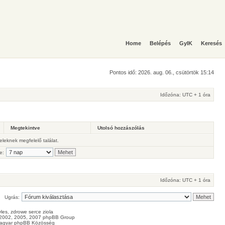
Home
Belépés
GyIK
Keresés
Pontos idő: 2026. aug. 06., csütörtök 15:14
Időzóna: UTC + 1 óra
Megtekintve
Utolsó hozzászólás
teleknek megfelelő találat.
e:
Időzóna: UTC + 1 óra
Ugrás:
les
, zdrowe
serce
ziola
2002, 2005, 2007 phpBB Group
agyar phpBB Közösség