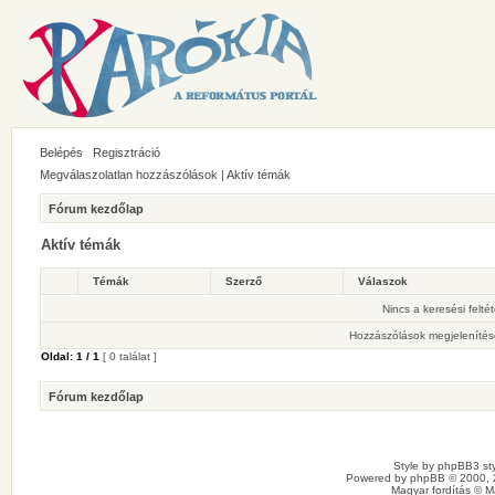
Belépés
Regisztráció
Megválaszolatlan hozzászólások
|
Aktív témák
Fórum kezdőlap
Aktív témák
Témák
Szerző
Válaszok
Nincs a keresési felté
Hozzászólások megjelenítés
Oldal:
1
/
1
[ 0 találat ]
Fórum kezdőlap
Style by
phpBB3 sty
Powered by
phpBB
© 2000, 
Magyar fordítás ©
M