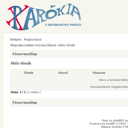
Belépés
Regisztráció
Megválaszolatlan hozzászólások
|
Aktív témák
Fórum kezdőlap
Aktív témák
Témák
Szerző
Válaszok
Nincs a keresési felté
Hozzászólások megjelenítés
Oldal:
1
/
1
[ 0 találat ]
Fórum kezdőlap
Style by
phpBB3 sty
Powered by
phpBB
© 2000, 
Magyar fordítás ©
M