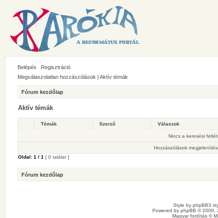
Belépés
Regisztráció
Megválaszolatlan hozzászólások
|
Aktív témák
Fórum kezdőlap
Aktív témák
Témák
Szerző
Válaszok
Nincs a keresési felté
Hozzászólások megjelenítés
Oldal:
1
/
1
[ 0 találat ]
Fórum kezdőlap
Style by
phpBB3 sty
Powered by
phpBB
© 2000, 
Magyar fordítás ©
M