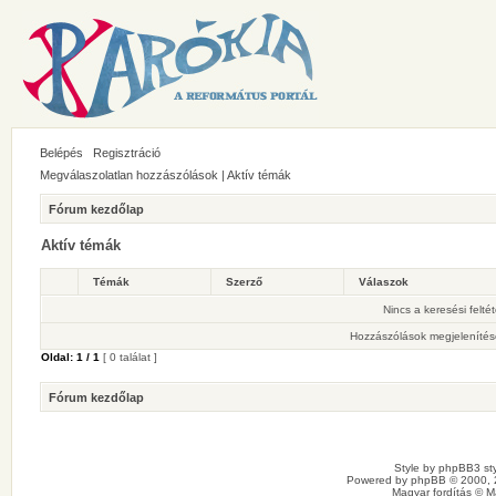
Belépés
Regisztráció
Megválaszolatlan hozzászólások
|
Aktív témák
Fórum kezdőlap
Aktív témák
Témák
Szerző
Válaszok
Nincs a keresési felté
Hozzászólások megjelenítés
Oldal:
1
/
1
[ 0 találat ]
Fórum kezdőlap
Style by
phpBB3 sty
Powered by
phpBB
© 2000, 
Magyar fordítás ©
M