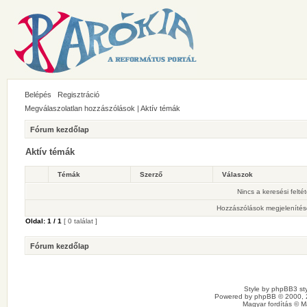
Belépés
Regisztráció
Megválaszolatlan hozzászólások
|
Aktív témák
Fórum kezdőlap
Aktív témák
Témák
Szerző
Válaszok
Nincs a keresési felté
Hozzászólások megjelenítés
Oldal:
1
/
1
[ 0 találat ]
Fórum kezdőlap
Style by
phpBB3 sty
Powered by
phpBB
© 2000, 
Magyar fordítás ©
M