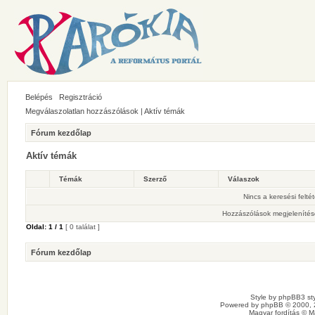
Belépés
Regisztráció
Megválaszolatlan hozzászólások
|
Aktív témák
Fórum kezdőlap
Aktív témák
Témák
Szerző
Válaszok
Nincs a keresési felté
Hozzászólások megjelenítés
Oldal:
1
/
1
[ 0 találat ]
Fórum kezdőlap
Style by
phpBB3 sty
Powered by
phpBB
© 2000, 
Magyar fordítás ©
M