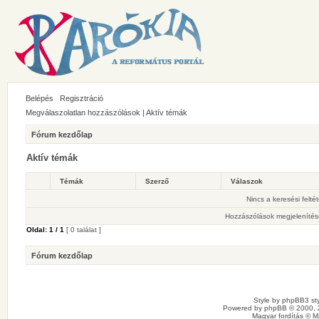
Belépés
Regisztráció
Megválaszolatlan hozzászólások
|
Aktív témák
Fórum kezdőlap
Aktív témák
Témák
Szerző
Válaszok
Nincs a keresési felté
Hozzászólások megjelenítés
Oldal:
1
/
1
[ 0 találat ]
Fórum kezdőlap
Style by
phpBB3 sty
Powered by
phpBB
© 2000, 
Magyar fordítás ©
M