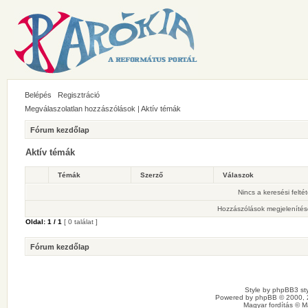
Belépés
Regisztráció
Megválaszolatlan hozzászólások
|
Aktív témák
Fórum kezdőlap
Aktív témák
Témák
Szerző
Válaszok
Nincs a keresési felté
Hozzászólások megjelenítés
Oldal:
1
/
1
[ 0 találat ]
Fórum kezdőlap
Style by
phpBB3 sty
Powered by
phpBB
© 2000, 
Magyar fordítás ©
M