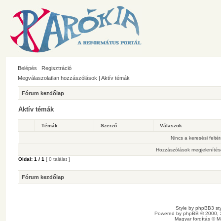
Belépés
Regisztráció
Megválaszolatlan hozzászólások
|
Aktív témák
Fórum kezdőlap
Aktív témák
Témák
Szerző
Válaszok
Nincs a keresési felté
Hozzászólások megjelenítés
Oldal:
1
/
1
[ 0 találat ]
Fórum kezdőlap
Style by
phpBB3 sty
Powered by
phpBB
© 2000, 
Magyar fordítás ©
M