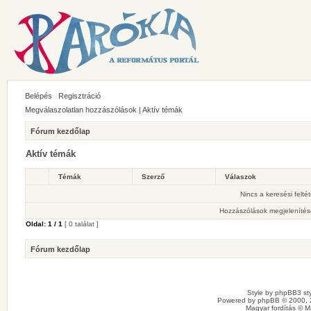
Belépés
Regisztráció
Megválaszolatlan hozzászólások
|
Aktív témák
Fórum kezdőlap
Aktív témák
Témák
Szerző
Válaszok
Nincs a keresési felté
Hozzászólások megjelenítés
Oldal:
1
/
1
[ 0 találat ]
Fórum kezdőlap
Style by
phpBB3 sty
Powered by
phpBB
© 2000, 
Magyar fordítás ©
M