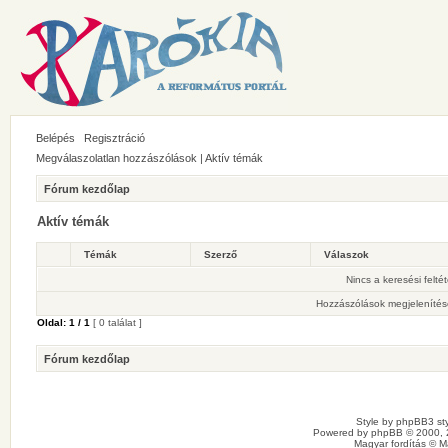
Belépés
Regisztráció
Megválaszolatlan hozzászólások
|
Aktív témák
Fórum kezdőlap
Aktív témák
Témák
Szerző
Válaszok
Nincs a keresési felté
Hozzászólások megjelenítés
Oldal:
1
/
1
[ 0 találat ]
Fórum kezdőlap
Style by
phpBB3 sty
Powered by
phpBB
© 2000, 
Magyar fordítás ©
M