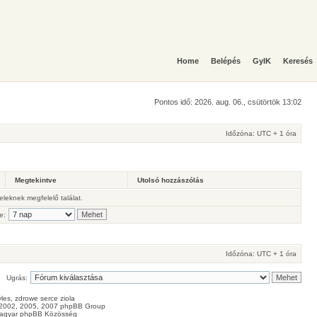
Home
Belépés
GyIK
Keresés
Pontos idő: 2026. aug. 06., csütörtök 13:02
Időzóna: UTC + 1 óra
Megtekintve
Utolsó hozzászólás
teleknek megfelelő találat.
e:
Időzóna: UTC + 1 óra
Ugrás:
les
, zdrowe
serce
ziola
2002, 2005, 2007 phpBB Group
agyar phpBB Közösség