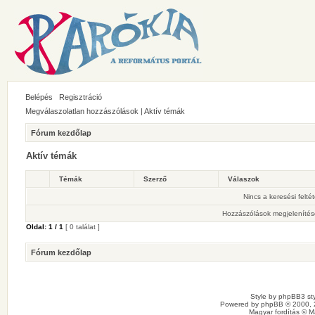
Belépés
Regisztráció
Megválaszolatlan hozzászólások
|
Aktív témák
Fórum kezdőlap
Aktív témák
Témák
Szerző
Válaszok
Nincs a keresési felté
Hozzászólások megjelenítés
Oldal:
1
/
1
[ 0 találat ]
Fórum kezdőlap
Style by
phpBB3 sty
Powered by
phpBB
© 2000, 
Magyar fordítás ©
M