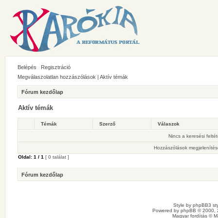
Belépés
Regisztráció
Megválaszolatlan hozzászólások
|
Aktív témák
Fórum kezdőlap
Aktív témák
Témák
Szerző
Válaszok
Nincs a keresési felté
Hozzászólások megjelenítés
Oldal:
1
/
1
[ 0 találat ]
Fórum kezdőlap
Style by
phpBB3 sty
Powered by
phpBB
© 2000, 
Magyar fordítás ©
M