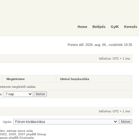
Home
Belépés
GyIK
Keresés
Pontos idő: 2026. aug. 06., csütörtök 19:35
Időzóna: UTC + 1 óra
Megtekintve
Utolsó hozzászólás
teleknek megfelelő találat.
e:
Időzóna: UTC + 1 óra
Ugrás:
les
, zdrowe
serce
ziola
2002, 2005, 2007 phpBB Group
agyar phpBB Közösség