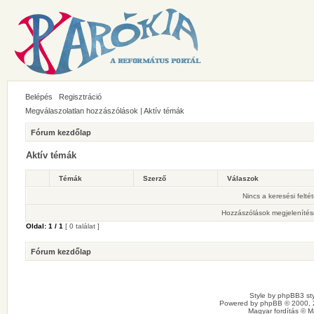
Belépés
Regisztráció
Megválaszolatlan hozzászólások
|
Aktív témák
Fórum kezdőlap
Aktív témák
Témák
Szerző
Válaszok
Nincs a keresési felté
Hozzászólások megjelenítés
Oldal:
1
/
1
[ 0 találat ]
Fórum kezdőlap
Style by
phpBB3 sty
Powered by
phpBB
© 2000, 
Magyar fordítás ©
M