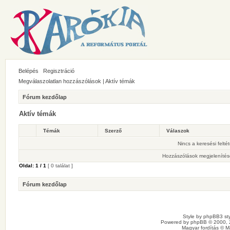
Belépés
Regisztráció
Megválaszolatlan hozzászólások
|
Aktív témák
Fórum kezdőlap
Aktív témák
Témák
Szerző
Válaszok
Nincs a keresési felté
Hozzászólások megjelenítés
Oldal:
1
/
1
[ 0 találat ]
Fórum kezdőlap
Style by
phpBB3 sty
Powered by
phpBB
© 2000, 
Magyar fordítás ©
M