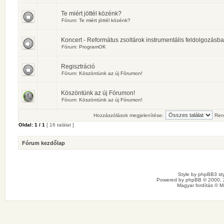
Te miért jöttél közénk?
Fórum:
Te miért jöttél közénk?
Koncert - Református zsoltárok instrumentális feldolgozásb
Fórum:
ProgramOK
Regisztráció
Fórum:
Köszöntünk az új Fórumon!
Köszöntünk az új Fórumon!
Fórum:
Köszöntünk az új Fórumon!
Hozzászólások megjelenítése:
Ren
Oldal:
1
/
1
[ 16 találat ]
Fórum kezdőlap
Style by
phpBB3 sty
Powered by
phpBB
© 2000, 
Magyar fordítás ©
M