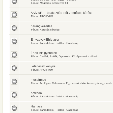
Fórum:
Megtérés, személyes hit
Árvíz után - újrakezdés előtt / segítség kérése
Fórum:
ARCHIVUM
harangvezérlés
Fórum:
Keresők kérdései
Én vagyok-Ehje aser
Fórum:
Társadalom - Politika - Gazdaság
Ének, hit, gyerekek
Fórum:
Család, Szülők, Gyerekek - Középkorúak - Idősek
Jelenések könyve
Fórum:
ARCHIVUM
mustármag
Fórum:
Teológia - Református Egyházunk - Más keresztyén egyházak
betesda
Fórum:
Társadalom - Politika - Gazdaság
Hamasz
Fórum:
Társadalom - Politika - Gazdaság