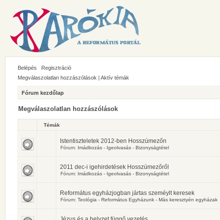
Belépés
Regisztráció
Megválaszolatlan hozzászólások
|
Aktív témák
Fórum kezdőlap
Megválaszolatlan hozzászólások
Témák
Istentiszteletek 2012-ben Hosszúmezőn
Fórum:
Imádkozás - Igeolvasás - Bizonyságtétel
2011 dec-i igehirdetések Hosszúmezőről
Fórum:
Imádkozás - Igeolvasás - Bizonyságtétel
Református egyházjogban jártas szeméylt keresek
Fórum:
Teológia - Református Egyházunk - Más keresztyén egyházak
Jézus és a helyzet függő vezetés