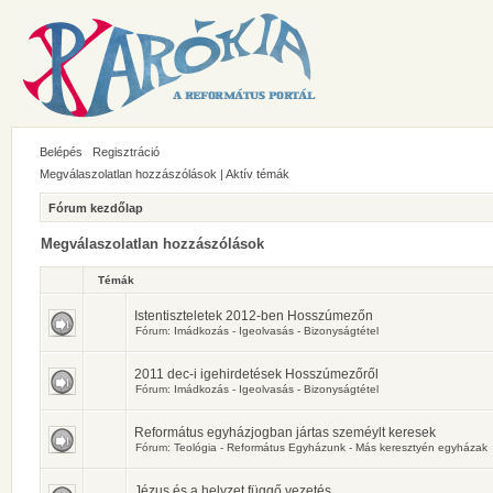
Belépés
Regisztráció
Megválaszolatlan hozzászólások
|
Aktív témák
Fórum kezdőlap
Megválaszolatlan hozzászólások
Témák
Istentiszteletek 2012-ben Hosszúmezőn
Fórum:
Imádkozás - Igeolvasás - Bizonyságtétel
2011 dec-i igehirdetések Hosszúmezőről
Fórum:
Imádkozás - Igeolvasás - Bizonyságtétel
Református egyházjogban jártas szeméylt keresek
Fórum:
Teológia - Református Egyházunk - Más keresztyén egyházak
Jézus és a helyzet függő vezetés