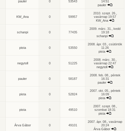
pauler
0
53543
14:51
pauler
2010. szept. 26.,
KW_Ana
0
59957
vasárnap 19:57
KW_Ana
2009. márc. 31., kedd
schanpi
0
77435
19:18
schanpi
2008. ápr. 03., csütörtök
pista
0
53550
11:26
pista
2008. márc. 30.,
negytoll
0
51225
vasárnap 22:47
negytoll
2008. feb. 08., péntek
pauler
0
58187
16:31
pauler
2007. okt. 05., péntek
pista
0
52824
16:09
pista
2007. szept. 08.,
pista
0
49510
szombat 18:31
pista
2007. ápr. 08., vasárnap
Árva Gábor
0
49101
20:24
Árva Gábor