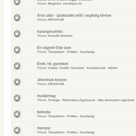
Fórum:
Megtérés, személyes hit
Árvíz után - újrakezdés előtt / segítség kérése
Fórum:
ARCHIVUM
harangvezérlés
Fórum:
Keresők kérdései
Én vagyok-Ehje aser
Fórum:
Társadalom - Politika - Gazdaság
Ének, hit, gyerekek
Fórum:
Család, Szülők, Gyerekek - Középkorúak - Idősek
Jelenések könyve
Fórum:
ARCHIVUM
mustármag
Fórum:
Teológia - Református Egyházunk - Más keresztyén egyházak
betesda
Fórum:
Társadalom - Politika - Gazdaság
Hamasz
Fórum:
Társadalom - Politika - Gazdaság