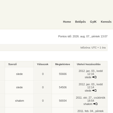
Home
Belépés
GyIK
Keresés
Pontos idő: 2026. aug. 07., péntek 13:07
Időzóna: UTC + 1 óra
Szerző
Válaszok
Megtekintve
Utolsó hozzászólás
2012. jan. 03., kedd
slede
0
55666
12:16
slede
2012. jan. 03., kedd
slede
0
54506
12:14
slede
2011. okt. 27., csütörtök
shalom
0
56934
18:54
shalom
2011. feb. 04., péntek