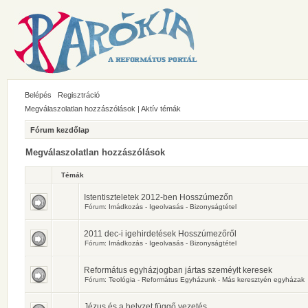
Belépés
Regisztráció
Megválaszolatlan hozzászólások
|
Aktív témák
Fórum kezdőlap
Megválaszolatlan hozzászólások
Témák
Istentiszteletek 2012-ben Hosszúmezőn
Fórum:
Imádkozás - Igeolvasás - Bizonyságtétel
2011 dec-i igehirdetések Hosszúmezőről
Fórum:
Imádkozás - Igeolvasás - Bizonyságtétel
Református egyházjogban jártas szeméylt keresek
Fórum:
Teológia - Református Egyházunk - Más keresztyén egyházak
Jézus és a helyzet függő vezetés