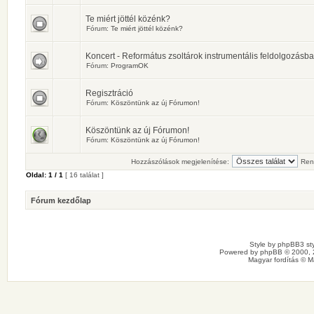
Te miért jöttél közénk?
Fórum:
Te miért jöttél közénk?
Koncert - Református zsoltárok instrumentális feldolgozásb
Fórum:
ProgramOK
Regisztráció
Fórum:
Köszöntünk az új Fórumon!
Köszöntünk az új Fórumon!
Fórum:
Köszöntünk az új Fórumon!
Hozzászólások megjelenítése:
Ren
Oldal:
1
/
1
[ 16 találat ]
Fórum kezdőlap
Style by
phpBB3 sty
Powered by
phpBB
© 2000, 
Magyar fordítás ©
M