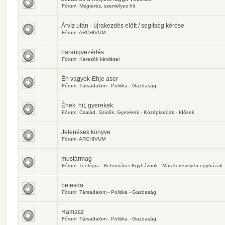
Fórum:
Megtérés, személyes hit
Árvíz után - újrakezdés előtt / segítség kérése
Fórum:
ARCHIVUM
harangvezérlés
Fórum:
Keresők kérdései
Én vagyok-Ehje aser
Fórum:
Társadalom - Politika - Gazdaság
Ének, hit, gyerekek
Fórum:
Család, Szülők, Gyerekek - Középkorúak - Idősek
Jelenések könyve
Fórum:
ARCHIVUM
mustármag
Fórum:
Teológia - Református Egyházunk - Más keresztyén egyházak
betesda
Fórum:
Társadalom - Politika - Gazdaság
Hamasz
Fórum:
Társadalom - Politika - Gazdaság