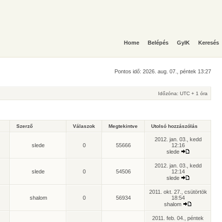
Home
Belépés
GyIK
Keresés
Pontos idő: 2026. aug. 07., péntek 13:27
Időzóna: UTC + 1 óra
Szerző
Válaszok
Megtekintve
Utolsó hozzászólás
2012. jan. 03., kedd
slede
0
55666
12:16
slede
2012. jan. 03., kedd
slede
0
54506
12:14
slede
2011. okt. 27., csütörtök
shalom
0
56934
18:54
shalom
2011. feb. 04., péntek