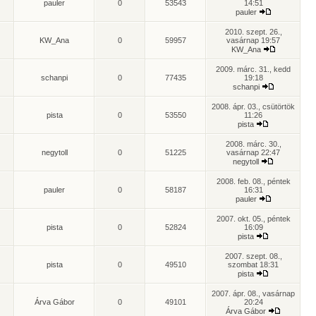
pauler
0
53543
14:51
pauler
2010. szept. 26.,
KW_Ana
0
59957
vasárnap 19:57
KW_Ana
2009. márc. 31., kedd
schanpi
0
77435
19:18
schanpi
2008. ápr. 03., csütörtök
pista
0
53550
11:26
pista
2008. márc. 30.,
negytoll
0
51225
vasárnap 22:47
negytoll
2008. feb. 08., péntek
pauler
0
58187
16:31
pauler
2007. okt. 05., péntek
pista
0
52824
16:09
pista
2007. szept. 08.,
pista
0
49510
szombat 18:31
pista
2007. ápr. 08., vasárnap
Árva Gábor
0
49101
20:24
Árva Gábor