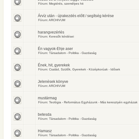
Fórum:
Megtérés, személyes hit
Árvíz után - újrakezdés előtt / segítség kérése
Fórum:
ARCHIVUM
harangvezérlés
Fórum:
Keresők kérdései
Én vagyok-Ehje aser
Fórum:
Társadalom - Politika - Gazdaság
Ének, hit, gyerekek
Fórum:
Család, Szülők, Gyerekek - Középkorúak - Idősek
Jelenések könyve
Fórum:
ARCHIVUM
mustármag
Fórum:
Teológia - Református Egyházunk - Más keresztyén egyházak
betesda
Fórum:
Társadalom - Politika - Gazdaság
Hamasz
Fórum:
Társadalom - Politika - Gazdaság