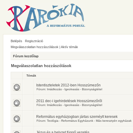
Belépés
Regisztráció
Megválaszolatlan hozzászólások
|
Aktív témák
Fórum kezdőlap
Megválaszolatlan hozzászólások
Témák
Istentiszteletek 2012-ben Hosszúmezőn
Fórum:
Imádkozás - Igeolvasás - Bizonyságtétel
2011 dec-i igehirdetések Hosszúmezőről
Fórum:
Imádkozás - Igeolvasás - Bizonyságtétel
Református egyházjogban jártas szeméylt keresek
Fórum:
Teológia - Református Egyházunk - Más keresztyén egyházak
Jézus és a helyzet függő vezetés