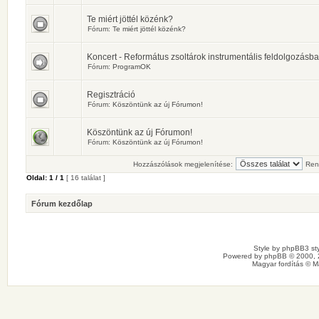
Te miért jöttél közénk?
Fórum:
Te miért jöttél közénk?
Koncert - Református zsoltárok instrumentális feldolgozásb
Fórum:
ProgramOK
Regisztráció
Fórum:
Köszöntünk az új Fórumon!
Köszöntünk az új Fórumon!
Fórum:
Köszöntünk az új Fórumon!
Hozzászólások megjelenítése:
Ren
Oldal:
1
/
1
[ 16 találat ]
Fórum kezdőlap
Style by
phpBB3 sty
Powered by
phpBB
© 2000, 
Magyar fordítás ©
M