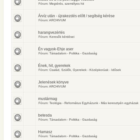
Fórum:
Megtérés, személyes hit
Árvíz után - újrakezdés előtt / segítség kérése
Fórum:
ARCHIVUM
harangvezérlés
Fórum:
Keresők kérdései
Én vagyok-Ehje aser
Fórum:
Társadalom - Politika - Gazdaság
Ének, hit, gyerekek
Fórum:
Család, Szülők, Gyerekek - Középkorúak - Idősek
Jelenések könyve
Fórum:
ARCHIVUM
mustármag
Fórum:
Teológia - Református Egyházunk - Más keresztyén egyházak
betesda
Fórum:
Társadalom - Politika - Gazdaság
Hamasz
Fórum:
Társadalom - Politika - Gazdaság