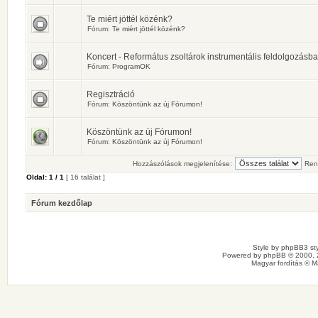
Te miért jöttél közénk?
Fórum:
Te miért jöttél közénk?
Koncert - Református zsoltárok instrumentális feldolgozásb
Fórum:
ProgramOK
Regisztráció
Fórum:
Köszöntünk az új Fórumon!
Köszöntünk az új Fórumon!
Fórum:
Köszöntünk az új Fórumon!
Hozzászólások megjelenítése:
Ren
Oldal:
1
/
1
[ 16 találat ]
Fórum kezdőlap
Style by
phpBB3 sty
Powered by
phpBB
© 2000, 
Magyar fordítás ©
M