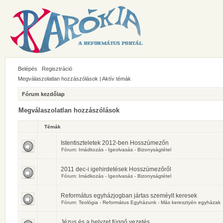
Belépés
Regisztráció
Megválaszolatlan hozzászólások
|
Aktív témák
Fórum kezdőlap
Megválaszolatlan hozzászólások
Témák
Istentiszteletek 2012-ben Hosszúmezőn
Fórum:
Imádkozás - Igeolvasás - Bizonyságtétel
2011 dec-i igehirdetések Hosszúmezőről
Fórum:
Imádkozás - Igeolvasás - Bizonyságtétel
Református egyházjogban jártas szeméylt keresek
Fórum:
Teológia - Református Egyházunk - Más keresztyén egyházak
Jézus és a helyzet függő vezetés