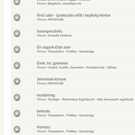
Fórum:
Megtérés, személyes hit
Árvíz után - újrakezdés előtt / segítség kérése
Fórum:
ARCHIVUM
harangvezérlés
Fórum:
Keresők kérdései
Én vagyok-Ehje aser
Fórum:
Társadalom - Politika - Gazdaság
Ének, hit, gyerekek
Fórum:
Család, Szülők, Gyerekek - Középkorúak - Idősek
Jelenések könyve
Fórum:
ARCHIVUM
mustármag
Fórum:
Teológia - Református Egyházunk - Más keresztyén egyházak
betesda
Fórum:
Társadalom - Politika - Gazdaság
Hamasz
Fórum:
Társadalom - Politika - Gazdaság