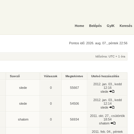
Home
Belépés
GyIK
Keresés
Pontos idő: 2026. aug. 07., péntek 22:56
Időzóna: UTC + 1 óra
Szerző
Válaszok
Megtekintve
Utolsó hozzászólás
2012. jan. 03., kedd
slede
0
55667
12:16
slede
2012. jan. 03., kedd
slede
0
54506
12:14
slede
2011. okt. 27., csütörtök
shalom
0
56934
18:54
shalom
2011. feb. 04., péntek