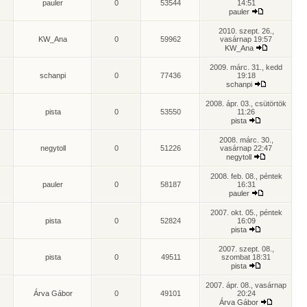
pauler
0
53544
14:51
pauler
2010. szept. 26.,
KW_Ana
0
59962
vasárnap 19:57
KW_Ana
2009. márc. 31., kedd
schanpi
0
77436
19:18
schanpi
2008. ápr. 03., csütörtök
pista
0
53550
11:26
pista
2008. márc. 30.,
negytoll
0
51226
vasárnap 22:47
negytoll
2008. feb. 08., péntek
pauler
0
58187
16:31
pauler
2007. okt. 05., péntek
pista
0
52824
16:09
pista
2007. szept. 08.,
pista
0
49511
szombat 18:31
pista
2007. ápr. 08., vasárnap
Árva Gábor
0
49101
20:24
Árva Gábor