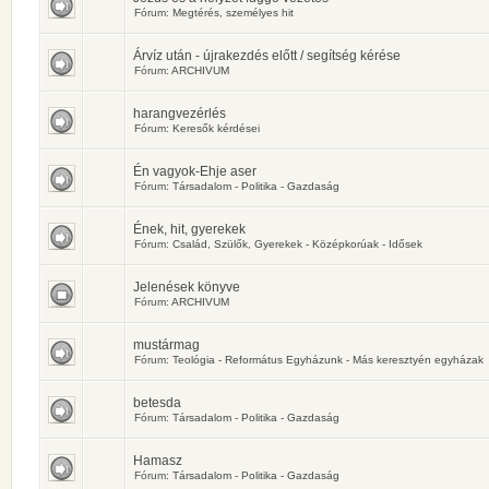
Fórum:
Megtérés, személyes hit
Árvíz után - újrakezdés előtt / segítség kérése
Fórum:
ARCHIVUM
harangvezérlés
Fórum:
Keresők kérdései
Én vagyok-Ehje aser
Fórum:
Társadalom - Politika - Gazdaság
Ének, hit, gyerekek
Fórum:
Család, Szülők, Gyerekek - Középkorúak - Idősek
Jelenések könyve
Fórum:
ARCHIVUM
mustármag
Fórum:
Teológia - Református Egyházunk - Más keresztyén egyházak
betesda
Fórum:
Társadalom - Politika - Gazdaság
Hamasz
Fórum:
Társadalom - Politika - Gazdaság