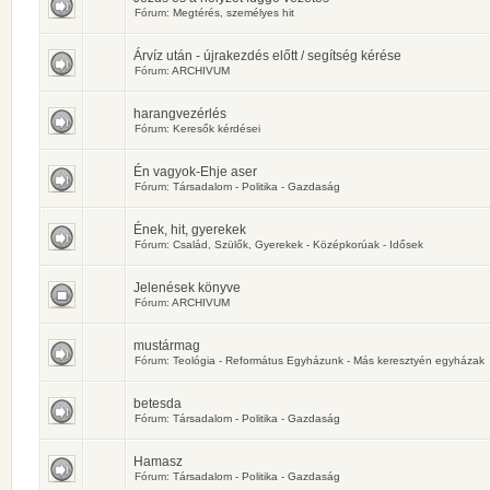
Fórum:
Megtérés, személyes hit
Árvíz után - újrakezdés előtt / segítség kérése
Fórum:
ARCHIVUM
harangvezérlés
Fórum:
Keresők kérdései
Én vagyok-Ehje aser
Fórum:
Társadalom - Politika - Gazdaság
Ének, hit, gyerekek
Fórum:
Család, Szülők, Gyerekek - Középkorúak - Idősek
Jelenések könyve
Fórum:
ARCHIVUM
mustármag
Fórum:
Teológia - Református Egyházunk - Más keresztyén egyházak
betesda
Fórum:
Társadalom - Politika - Gazdaság
Hamasz
Fórum:
Társadalom - Politika - Gazdaság