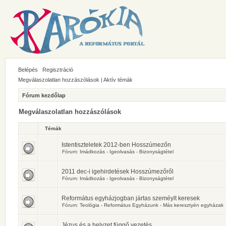
Belépés
Regisztráció
Megválaszolatlan hozzászólások
|
Aktív témák
Fórum kezdőlap
Megválaszolatlan hozzászólások
Témák
Istentiszteletek 2012-ben Hosszúmezőn
Fórum:
Imádkozás - Igeolvasás - Bizonyságtétel
2011 dec-i igehirdetések Hosszúmezőről
Fórum:
Imádkozás - Igeolvasás - Bizonyságtétel
Református egyházjogban jártas szeméylt keresek
Fórum:
Teológia - Református Egyházunk - Más keresztyén egyházak
Jézus és a helyzet függő vezetés