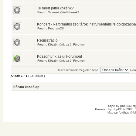
Te miért jöttél közénk?
Fórum:
Te miért jöttél közénk?
Koncert - Református zsoltárok instrumentális feldolgozásb
Fórum:
ProgramOK
Regisztráció
Fórum:
Köszöntünk az új Fórumon!
Köszöntünk az új Fórumon!
Fórum:
Köszöntünk az új Fórumon!
Hozzászólások megjelenítése:
Ren
Oldal:
1
/
1
[ 16 találat ]
Fórum kezdőlap
Style by
phpBB3 sty
Powered by
phpBB
© 2000, 
Magyar fordítás ©
M