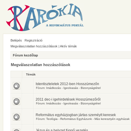
Belépés
Regisztráció
Megválaszolatlan hozzászólások
|
Aktív témák
Fórum kezdőlap
Megválaszolatlan hozzászólások
Témák
Istentiszteletek 2012-ben Hosszúmezőn
Fórum:
Imádkozás - Igeolvasás - Bizonyságtétel
2011 dec-i igehirdetések Hosszúmezőről
Fórum:
Imádkozás - Igeolvasás - Bizonyságtétel
Református egyházjogban jártas szeméylt keresek
Fórum:
Teológia - Református Egyházunk - Más keresztyén egyházak
Jézus és a helyzet függő vezetés