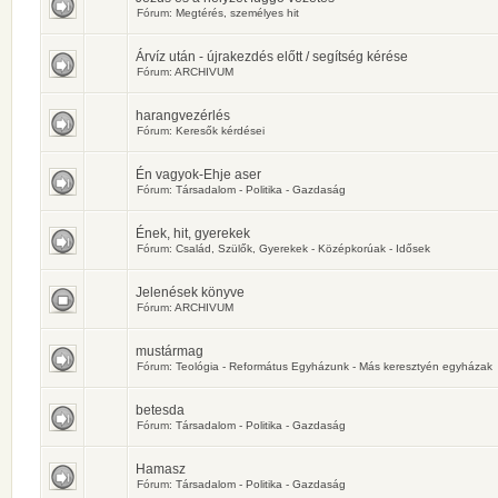
Fórum:
Megtérés, személyes hit
Árvíz után - újrakezdés előtt / segítség kérése
Fórum:
ARCHIVUM
harangvezérlés
Fórum:
Keresők kérdései
Én vagyok-Ehje aser
Fórum:
Társadalom - Politika - Gazdaság
Ének, hit, gyerekek
Fórum:
Család, Szülők, Gyerekek - Középkorúak - Idősek
Jelenések könyve
Fórum:
ARCHIVUM
mustármag
Fórum:
Teológia - Református Egyházunk - Más keresztyén egyházak
betesda
Fórum:
Társadalom - Politika - Gazdaság
Hamasz
Fórum:
Társadalom - Politika - Gazdaság