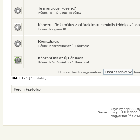
Te miért jöttél közénk?
Fórum:
Te miért jöttél közénk?
Koncert - Református zsoltárok instrumentális feldolgozásb
Fórum:
ProgramOK
Regisztráció
Fórum:
Köszöntünk az új Fórumon!
Köszöntünk az új Fórumon!
Fórum:
Köszöntünk az új Fórumon!
Hozzászólások megjelenítése:
Ren
Oldal:
1
/
1
[ 16 találat ]
Fórum kezdőlap
Style by
phpBB3 sty
Powered by
phpBB
© 2000, 
Magyar fordítás ©
M