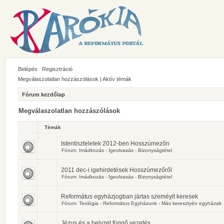
Belépés
Regisztráció
Megválaszolatlan hozzászólások
|
Aktív témák
Fórum kezdőlap
Megválaszolatlan hozzászólások
Témák
Istentiszteletek 2012-ben Hosszúmezőn
Fórum:
Imádkozás - Igeolvasás - Bizonyságtétel
2011 dec-i igehirdetések Hosszúmezőről
Fórum:
Imádkozás - Igeolvasás - Bizonyságtétel
Református egyházjogban jártas szeméylt keresek
Fórum:
Teológia - Református Egyházunk - Más keresztyén egyházak
Jézus és a helyzet függő vezetés