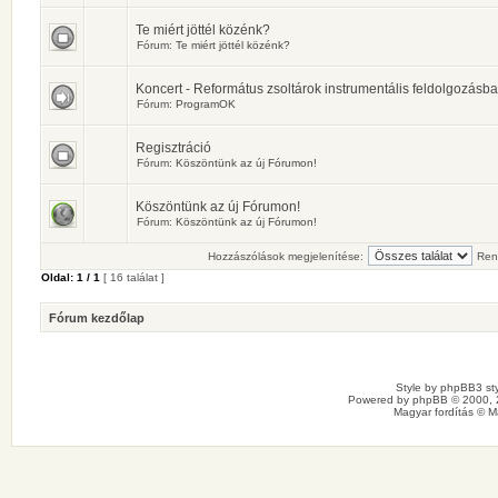
Te miért jöttél közénk?
Fórum:
Te miért jöttél közénk?
Koncert - Református zsoltárok instrumentális feldolgozásb
Fórum:
ProgramOK
Regisztráció
Fórum:
Köszöntünk az új Fórumon!
Köszöntünk az új Fórumon!
Fórum:
Köszöntünk az új Fórumon!
Hozzászólások megjelenítése:
Ren
Oldal:
1
/
1
[ 16 találat ]
Fórum kezdőlap
Style by
phpBB3 sty
Powered by
phpBB
© 2000, 
Magyar fordítás ©
M