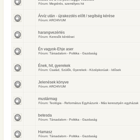
Fórum:
Megtérés, személyes hit
Árvíz után - újrakezdés előtt / segítség kérése
Fórum:
ARCHIVUM
harangvezérlés
Fórum:
Keresők kérdései
Én vagyok-Ehje aser
Fórum:
Társadalom - Politika - Gazdaság
Ének, hit, gyerekek
Fórum:
Család, Szülők, Gyerekek - Középkorúak - Idősek
Jelenések könyve
Fórum:
ARCHIVUM
mustármag
Fórum:
Teológia - Református Egyházunk - Más keresztyén egyházak
betesda
Fórum:
Társadalom - Politika - Gazdaság
Hamasz
Fórum:
Társadalom - Politika - Gazdaság