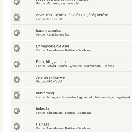
Fórum:
Megtérés, személyes hit
Árvíz után - újrakezdés előtt / segítség kérése
Fórum:
ARCHIVUM
harangvezérlés
Fórum:
Keresők kérdései
Én vagyok-Ehje aser
Fórum:
Társadalom - Politika - Gazdaság
Ének, hit, gyerekek
Fórum:
Család, Szülők, Gyerekek - Középkorúak - Idősek
Jelenések könyve
Fórum:
ARCHIVUM
mustármag
Fórum:
Teológia - Református Egyházunk - Más keresztyén egyházak
betesda
Fórum:
Társadalom - Politika - Gazdaság
Hamasz
Fórum:
Társadalom - Politika - Gazdaság