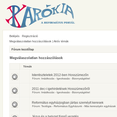
Belépés
Regisztráció
Megválaszolatlan hozzászólások
|
Aktív témák
Fórum kezdőlap
Megválaszolatlan hozzászólások
Témák
Istentiszteletek 2012-ben Hosszúmezőn
Fórum:
Imádkozás - Igeolvasás - Bizonyságtétel
2011 dec-i igehirdetések Hosszúmezőről
Fórum:
Imádkozás - Igeolvasás - Bizonyságtétel
Református egyházjogban jártas szeméylt keresek
Fórum:
Teológia - Református Egyházunk - Más keresztyén egyházak
Jézus és a helyzet függő vezetés