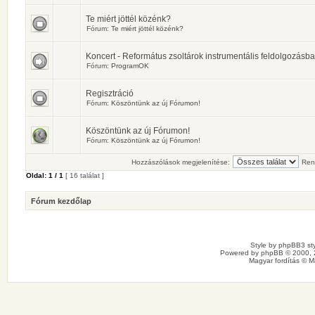
Te miért jöttél közénk?
Fórum:
Te miért jöttél közénk?
Koncert - Református zsoltárok instrumentális feldolgozásb
Fórum:
ProgramOK
Regisztráció
Fórum:
Köszöntünk az új Fórumon!
Köszöntünk az új Fórumon!
Fórum:
Köszöntünk az új Fórumon!
Hozzászólások megjelenítése:
Ren
Oldal:
1
/
1
[ 16 találat ]
Fórum kezdőlap
Style by
phpBB3 sty
Powered by
phpBB
© 2000, 
Magyar fordítás ©
M