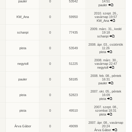
pauler
0
53542
14:51
pauler
2010. szept. 26.,
KW_Ana
0
59950
vasárnap 19:57
KW_Ana
2009. márc. 31., kedd
schanpi
0
77435
19:18
schanpi
2008. ápr. 03., csütörtök
pista
0
53549
11:26
pista
2008. márc. 30.,
negytoll
0
51225
vasárnap 22:47
negytoll
2008. feb. 08., péntek
pauler
0
58185
16:31
pauler
2007. okt. 05., péntek
pista
0
52823
16:09
pista
2007. szept. 08.,
pista
0
49510
szombat 18:31
pista
2007. ápr. 08., vasárnap
Árva Gábor
0
49099
20:24
Árva Gábor