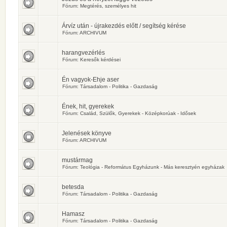
Fórum:
Megtérés, személyes hit
Árvíz után - újrakezdés előtt / segítség kérése
Fórum:
ARCHIVUM
harangvezérlés
Fórum:
Keresők kérdései
Én vagyok-Ehje aser
Fórum:
Társadalom - Politika - Gazdaság
Ének, hit, gyerekek
Fórum:
Család, Szülők, Gyerekek - Középkorúak - Idősek
Jelenések könyve
Fórum:
ARCHIVUM
mustármag
Fórum:
Teológia - Református Egyházunk - Más keresztyén egyházak
betesda
Fórum:
Társadalom - Politika - Gazdaság
Hamasz
Fórum:
Társadalom - Politika - Gazdaság