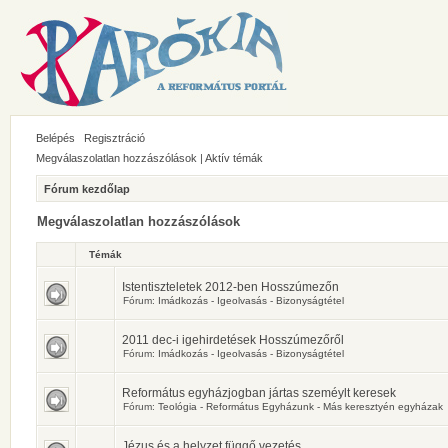
Belépés
Regisztráció
Megválaszolatlan hozzászólások
|
Aktív témák
Fórum kezdőlap
Megválaszolatlan hozzászólások
Témák
Istentiszteletek 2012-ben Hosszúmezőn
Fórum:
Imádkozás - Igeolvasás - Bizonyságtétel
2011 dec-i igehirdetések Hosszúmezőről
Fórum:
Imádkozás - Igeolvasás - Bizonyságtétel
Református egyházjogban jártas szeméylt keresek
Fórum:
Teológia - Református Egyházunk - Más keresztyén egyházak
Jézus és a helyzet függő vezetés