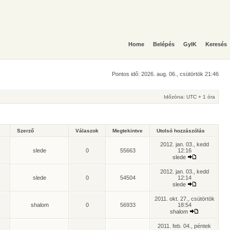
Home
Belépés
GyIK
Keresés
Pontos idő: 2026. aug. 06., csütörtök 21:46
Időzóna: UTC + 1 óra
Szerző
Válaszok
Megtekintve
Utolsó hozzászólás
2012. jan. 03., kedd
slede
0
55663
12:16
slede
2012. jan. 03., kedd
slede
0
54504
12:14
slede
2011. okt. 27., csütörtök
shalom
0
56933
18:54
shalom
2011. feb. 04., péntek