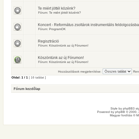
Te miért jöttél közénk?
Fórum:
Te miért jöttél közénk?
Koncert - Református zsoltárok instrumentális feldolgozásb
Fórum:
ProgramOK
Regisztráció
Fórum:
Köszöntünk az új Fórumon!
Köszöntünk az új Fórumon!
Fórum:
Köszöntünk az új Fórumon!
Hozzászólások megjelenítése:
Ren
Oldal:
1
/
1
[ 16 találat ]
Fórum kezdőlap
Style by
phpBB3 sty
Powered by
phpBB
© 2000, 
Magyar fordítás ©
M