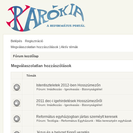
Belépés
Regisztráció
Megválaszolatlan hozzászólások
|
Aktív témák
Fórum kezdőlap
Megválaszolatlan hozzászólások
Témák
Istentiszteletek 2012-ben Hosszúmezőn
Fórum:
Imádkozás - Igeolvasás - Bizonyságtétel
2011 dec-i igehirdetések Hosszúmezőről
Fórum:
Imádkozás - Igeolvasás - Bizonyságtétel
Református egyházjogban jártas szeméylt keresek
Fórum:
Teológia - Református Egyházunk - Más keresztyén egyházak
Jézus és a helyzet függő vezetés