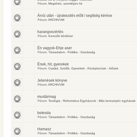
Fórum:
Megtérés, személyes hit
Árvíz után - újrakezdés előtt / segítség kérése
Fórum:
ARCHIVUM
harangvezérlés
Fórum:
Keresők kérdései
Én vagyok-Ehje aser
Fórum:
Társadalom - Politika - Gazdaság
Ének, hit, gyerekek
Fórum:
Család, Szülők, Gyerekek - Középkorúak - Idősek
Jelenések könyve
Fórum:
ARCHIVUM
mustármag
Fórum:
Teológia - Református Egyházunk - Más keresztyén egyházak
betesda
Fórum:
Társadalom - Politika - Gazdaság
Hamasz
Fórum:
Társadalom - Politika - Gazdaság