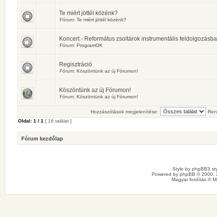
Te miért jöttél közénk?
Fórum:
Te miért jöttél közénk?
Koncert - Református zsoltárok instrumentális feldolgozásb
Fórum:
ProgramOK
Regisztráció
Fórum:
Köszöntünk az új Fórumon!
Köszöntünk az új Fórumon!
Fórum:
Köszöntünk az új Fórumon!
Hozzászólások megjelenítése:
Ren
Oldal:
1
/
1
[ 16 találat ]
Fórum kezdőlap
Style by
phpBB3 sty
Powered by
phpBB
© 2000, 
Magyar fordítás ©
M