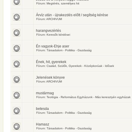
Fórum:
Megtérés, személyes hit
Árvíz után - újrakezdés előtt / segítség kérése
Fórum:
ARCHIVUM
harangvezérlés
Fórum:
Keresők kérdései
Én vagyok-Ehje aser
Fórum:
Társadalom - Politika - Gazdaság
Ének, hit, gyerekek
Fórum:
Család, Szülők, Gyerekek - Középkorúak - Idősek
Jelenések könyve
Fórum:
ARCHIVUM
mustármag
Fórum:
Teológia - Református Egyházunk - Más keresztyén egyházak
betesda
Fórum:
Társadalom - Politika - Gazdaság
Hamasz
Fórum:
Társadalom - Politika - Gazdaság