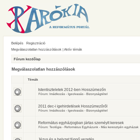
Belépés
Regisztráció
Megválaszolatlan hozzászólások
|
Aktív témák
Fórum kezdőlap
Megválaszolatlan hozzászólások
Témák
Istentiszteletek 2012-ben Hosszúmezőn
Fórum:
Imádkozás - Igeolvasás - Bizonyságtétel
2011 dec-i igehirdetések Hosszúmezőről
Fórum:
Imádkozás - Igeolvasás - Bizonyságtétel
Református egyházjogban jártas szeméylt keresek
Fórum:
Teológia - Református Egyházunk - Más keresztyén egyházak
Jézus és a helyzet függő vezetés