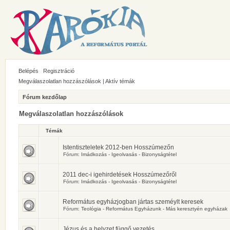
Belépés
Regisztráció
Megválaszolatlan hozzászólások
|
Aktív témák
Fórum kezdőlap
Megválaszolatlan hozzászólások
Témák
Istentiszteletek 2012-ben Hosszúmezőn
Fórum:
Imádkozás - Igeolvasás - Bizonyságtétel
2011 dec-i igehirdetések Hosszúmezőről
Fórum:
Imádkozás - Igeolvasás - Bizonyságtétel
Református egyházjogban jártas szeméylt keresek
Fórum:
Teológia - Református Egyházunk - Más keresztyén egyházak
Jézus és a helyzet függő vezetés