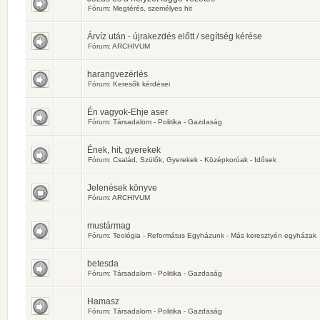
Fórum:
Megtérés, személyes hit
Árvíz után - újrakezdés előtt / segítség kérése
Fórum:
ARCHIVUM
harangvezérlés
Fórum:
Keresők kérdései
Én vagyok-Ehje aser
Fórum:
Társadalom - Politika - Gazdaság
Ének, hit, gyerekek
Fórum:
Család, Szülők, Gyerekek - Középkorúak - Idősek
Jelenések könyve
Fórum:
ARCHIVUM
mustármag
Fórum:
Teológia - Református Egyházunk - Más keresztyén egyházak
betesda
Fórum:
Társadalom - Politika - Gazdaság
Hamasz
Fórum:
Társadalom - Politika - Gazdaság