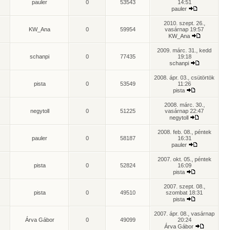
pauler
0
53543
14:51
pauler
2010. szept. 26.,
KW_Ana
0
59954
vasárnap 19:57
KW_Ana
2009. márc. 31., kedd
schanpi
0
77435
19:18
schanpi
2008. ápr. 03., csütörtök
pista
0
53549
11:26
pista
2008. márc. 30.,
negytoll
0
51225
vasárnap 22:47
negytoll
2008. feb. 08., péntek
pauler
0
58187
16:31
pauler
2007. okt. 05., péntek
pista
0
52824
16:09
pista
2007. szept. 08.,
pista
0
49510
szombat 18:31
pista
2007. ápr. 08., vasárnap
Árva Gábor
0
49099
20:24
Árva Gábor