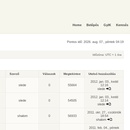
Home
Belépés
GyIK
Keresés
Pontos idő: 2026. aug. 07., péntek 04:19
Időzóna: UTC + 1 óra
Szerző
Válaszok
Megtekintve
Utolsó hozzászólás
2012. jan. 03., kedd
slede
0
55664
12:16
slede
2012. jan. 03., kedd
slede
0
54505
12:14
slede
2011. okt. 27., csütörtök
shalom
0
56933
18:54
shalom
2011. feb. 04., péntek