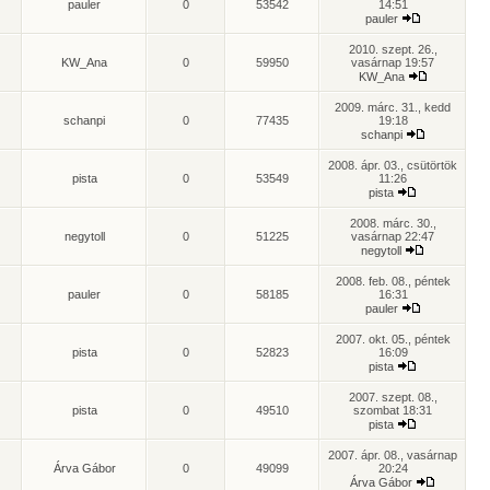
pauler
0
53542
14:51
pauler
2010. szept. 26.,
KW_Ana
0
59950
vasárnap 19:57
KW_Ana
2009. márc. 31., kedd
schanpi
0
77435
19:18
schanpi
2008. ápr. 03., csütörtök
pista
0
53549
11:26
pista
2008. márc. 30.,
negytoll
0
51225
vasárnap 22:47
negytoll
2008. feb. 08., péntek
pauler
0
58185
16:31
pauler
2007. okt. 05., péntek
pista
0
52823
16:09
pista
2007. szept. 08.,
pista
0
49510
szombat 18:31
pista
2007. ápr. 08., vasárnap
Árva Gábor
0
49099
20:24
Árva Gábor