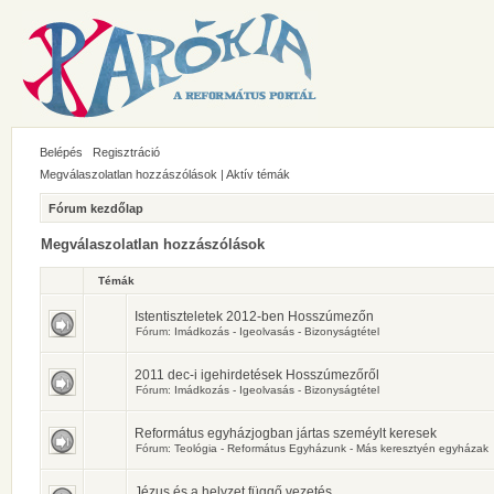
Belépés
Regisztráció
Megválaszolatlan hozzászólások
|
Aktív témák
Fórum kezdőlap
Megválaszolatlan hozzászólások
Témák
Istentiszteletek 2012-ben Hosszúmezőn
Fórum:
Imádkozás - Igeolvasás - Bizonyságtétel
2011 dec-i igehirdetések Hosszúmezőről
Fórum:
Imádkozás - Igeolvasás - Bizonyságtétel
Református egyházjogban jártas szeméylt keresek
Fórum:
Teológia - Református Egyházunk - Más keresztyén egyházak
Jézus és a helyzet függő vezetés