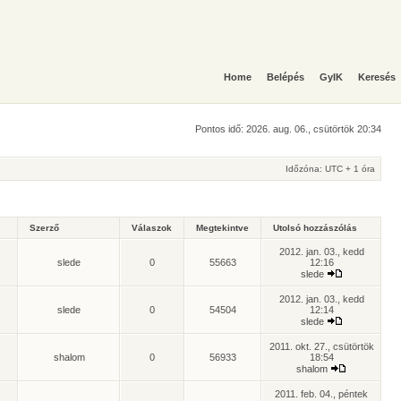
Home
Belépés
GyIK
Keresés
Pontos idő: 2026. aug. 06., csütörtök 20:34
Időzóna: UTC + 1 óra
Szerző
Válaszok
Megtekintve
Utolsó hozzászólás
2012. jan. 03., kedd
slede
0
55663
12:16
slede
2012. jan. 03., kedd
slede
0
54504
12:14
slede
2011. okt. 27., csütörtök
shalom
0
56933
18:54
shalom
2011. feb. 04., péntek