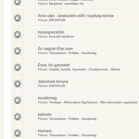
Fórum:
Megtérés, személyes hit
Árvíz után - újrakezdés előtt / segítség kérése
Fórum:
ARCHIVUM
harangvezérlés
Fórum:
Keresők kérdései
Én vagyok-Ehje aser
Fórum:
Társadalom - Politika - Gazdaság
Ének, hit, gyerekek
Fórum:
Család, Szülők, Gyerekek - Középkorúak - Idősek
Jelenések könyve
Fórum:
ARCHIVUM
mustármag
Fórum:
Teológia - Református Egyházunk - Más keresztyén egyházak
betesda
Fórum:
Társadalom - Politika - Gazdaság
Hamasz
Fórum:
Társadalom - Politika - Gazdaság