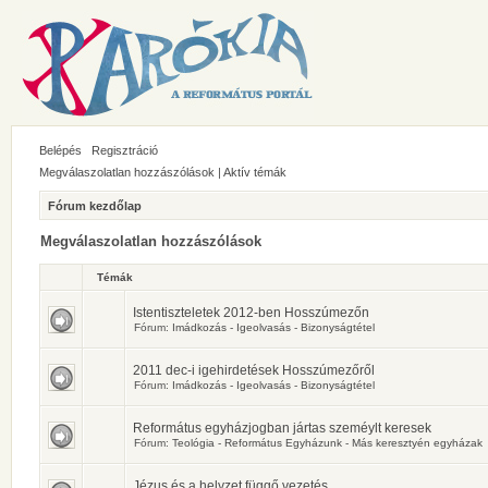
Belépés
Regisztráció
Megválaszolatlan hozzászólások
|
Aktív témák
Fórum kezdőlap
Megválaszolatlan hozzászólások
Témák
Istentiszteletek 2012-ben Hosszúmezőn
Fórum:
Imádkozás - Igeolvasás - Bizonyságtétel
2011 dec-i igehirdetések Hosszúmezőről
Fórum:
Imádkozás - Igeolvasás - Bizonyságtétel
Református egyházjogban jártas szeméylt keresek
Fórum:
Teológia - Református Egyházunk - Más keresztyén egyházak
Jézus és a helyzet függő vezetés