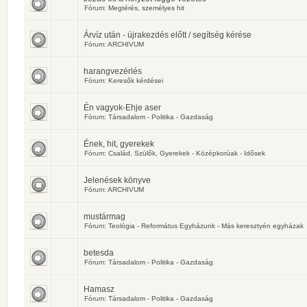
Fórum:
Megtérés, személyes hit
Árvíz után - újrakezdés előtt / segítség kérése
Fórum:
ARCHIVUM
harangvezérlés
Fórum:
Keresők kérdései
Én vagyok-Ehje aser
Fórum:
Társadalom - Politika - Gazdaság
Ének, hit, gyerekek
Fórum:
Család, Szülők, Gyerekek - Középkorúak - Idősek
Jelenések könyve
Fórum:
ARCHIVUM
mustármag
Fórum:
Teológia - Református Egyházunk - Más keresztyén egyházak
betesda
Fórum:
Társadalom - Politika - Gazdaság
Hamasz
Fórum:
Társadalom - Politika - Gazdaság