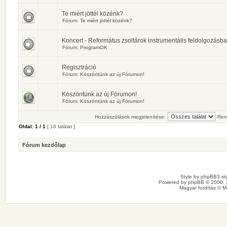
Te miért jöttél közénk?
Fórum:
Te miért jöttél közénk?
Koncert - Református zsoltárok instrumentális feldolgozásb
Fórum:
ProgramOK
Regisztráció
Fórum:
Köszöntünk az új Fórumon!
Köszöntünk az új Fórumon!
Fórum:
Köszöntünk az új Fórumon!
Hozzászólások megjelenítése:
Ren
Oldal:
1
/
1
[ 16 találat ]
Fórum kezdőlap
Style by
phpBB3 sty
Powered by
phpBB
© 2000, 
Magyar fordítás ©
M