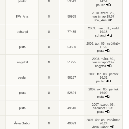
pauler
0
53543
14:51
pauler
2010. szept. 26.,
KW_Ana
0
59955
vasárnap 19:57
KW_Ana
2009. márc. 31., kedd
schanpi
0
77435
19:18
schanpi
2008. ápr. 03., csütörtök
pista
0
53550
11:26
pista
2008. márc. 30.,
negytoll
0
51225
vasárnap 22:47
negytoll
2008. feb. 08., péntek
pauler
0
58187
16:31
pauler
2007. okt. 05., péntek
pista
0
52824
16:09
pista
2007. szept. 08.,
pista
0
49510
szombat 18:31
pista
2007. ápr. 08., vasárnap
Árva Gábor
0
49099
20:24
Árva Gábor