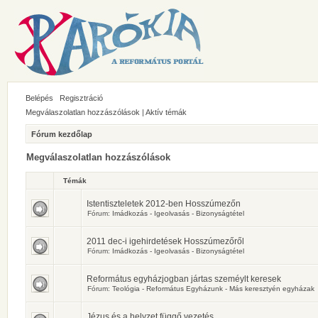
Belépés
Regisztráció
Megválaszolatlan hozzászólások
|
Aktív témák
Fórum kezdőlap
Megválaszolatlan hozzászólások
Témák
Istentiszteletek 2012-ben Hosszúmezőn
Fórum:
Imádkozás - Igeolvasás - Bizonyságtétel
2011 dec-i igehirdetések Hosszúmezőről
Fórum:
Imádkozás - Igeolvasás - Bizonyságtétel
Református egyházjogban jártas szeméylt keresek
Fórum:
Teológia - Református Egyházunk - Más keresztyén egyházak
Jézus és a helyzet függő vezetés