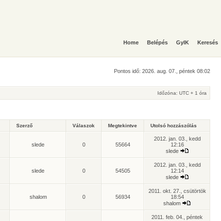
Home
Belépés
GyIK
Keresés
Pontos idő: 2026. aug. 07., péntek 08:02
Időzóna: UTC + 1 óra
Szerző
Válaszok
Megtekintve
Utolsó hozzászólás
2012. jan. 03., kedd
slede
0
55664
12:16
slede
2012. jan. 03., kedd
slede
0
54505
12:14
slede
2011. okt. 27., csütörtök
shalom
0
56934
18:54
shalom
2011. feb. 04., péntek