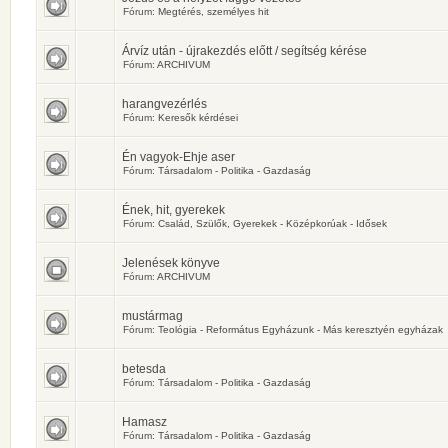
Fórum:
Megtérés, személyes hit
Árvíz után - újrakezdés előtt / segítség kérése
Fórum:
ARCHIVUM
harangvezérlés
Fórum:
Keresők kérdései
Én vagyok-Ehje aser
Fórum:
Társadalom - Politika - Gazdaság
Ének, hit, gyerekek
Fórum:
Család, Szülők, Gyerekek - Középkorúak - Idősek
Jelenések könyve
Fórum:
ARCHIVUM
mustármag
Fórum:
Teológia - Református Egyházunk - Más keresztyén egyházak
betesda
Fórum:
Társadalom - Politika - Gazdaság
Hamasz
Fórum:
Társadalom - Politika - Gazdaság