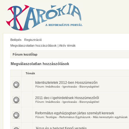
Belépés
Regisztráció
Megválaszolatlan hozzászólások
|
Aktív témák
Fórum kezdőlap
Megválaszolatlan hozzászólások
Témák
Istentiszteletek 2012-ben Hosszúmezőn
Fórum:
Imádkozás - Igeolvasás - Bizonyságtétel
2011 dec-i igehirdetések Hosszúmezőről
Fórum:
Imádkozás - Igeolvasás - Bizonyságtétel
Református egyházjogban jártas szeméylt keresek
Fórum:
Teológia - Református Egyházunk - Más keresztyén egyházak
Jézus és a helyzet függő vezetés