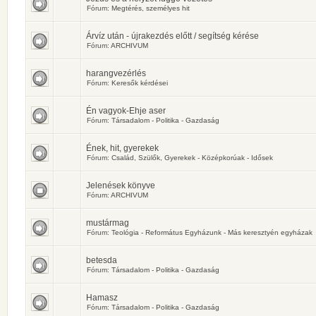
Fórum:
Megtérés, személyes hit
Árvíz után - újrakezdés előtt / segítség kérése
Fórum:
ARCHIVUM
harangvezérlés
Fórum:
Keresők kérdései
Én vagyok-Ehje aser
Fórum:
Társadalom - Politika - Gazdaság
Ének, hit, gyerekek
Fórum:
Család, Szülők, Gyerekek - Középkorúak - Idősek
Jelenések könyve
Fórum:
ARCHIVUM
mustármag
Fórum:
Teológia - Református Egyházunk - Más keresztyén egyházak
betesda
Fórum:
Társadalom - Politika - Gazdaság
Hamasz
Fórum:
Társadalom - Politika - Gazdaság