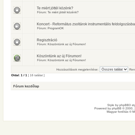
Te miért jöttél közénk?
Fórum:
Te miért jöttél közénk?
Koncert - Református zsoltárok instrumentális feldolgozásb
Fórum:
ProgramOK
Regisztráció
Fórum:
Köszöntünk az új Fórumon!
Köszöntünk az új Fórumon!
Fórum:
Köszöntünk az új Fórumon!
Hozzászólások megjelenítése:
Ren
Oldal:
1
/
1
[ 16 találat ]
Fórum kezdőlap
Style by
phpBB3 sty
Powered by
phpBB
© 2000, 
Magyar fordítás ©
M