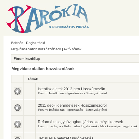
Belépés
Regisztráció
Megválaszolatlan hozzászólások
|
Aktív témák
Fórum kezdőlap
Megválaszolatlan hozzászólások
Témák
Istentiszteletek 2012-ben Hosszúmezőn
Fórum:
Imádkozás - Igeolvasás - Bizonyságtétel
2011 dec-i igehirdetések Hosszúmezőről
Fórum:
Imádkozás - Igeolvasás - Bizonyságtétel
Református egyházjogban jártas szeméylt keresek
Fórum:
Teológia - Református Egyházunk - Más keresztyén egyházak
Jézus és a helyzet függő vezetés