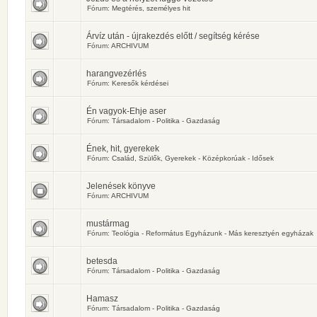
Fórum:
Megtérés, személyes hit
Árvíz után - újrakezdés előtt / segítség kérése
Fórum:
ARCHIVUM
harangvezérlés
Fórum:
Keresők kérdései
Én vagyok-Ehje aser
Fórum:
Társadalom - Politika - Gazdaság
Ének, hit, gyerekek
Fórum:
Család, Szülők, Gyerekek - Középkorúak - Idősek
Jelenések könyve
Fórum:
ARCHIVUM
mustármag
Fórum:
Teológia - Református Egyházunk - Más keresztyén egyházak
betesda
Fórum:
Társadalom - Politika - Gazdaság
Hamasz
Fórum:
Társadalom - Politika - Gazdaság