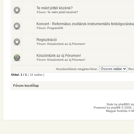
Te miért jöttél közénk?
Fórum:
Te miért jöttél közénk?
Koncert - Református zsoltárok instrumentális feldolgozásb
Fórum:
ProgramOK
Regisztráció
Fórum:
Köszöntünk az új Fórumon!
Köszöntünk az új Fórumon!
Fórum:
Köszöntünk az új Fórumon!
Hozzászólások megjelenítése:
Ren
Oldal:
1
/
1
[ 16 találat ]
Fórum kezdőlap
Style by
phpBB3 sty
Powered by
phpBB
© 2000, 
Magyar fordítás ©
M