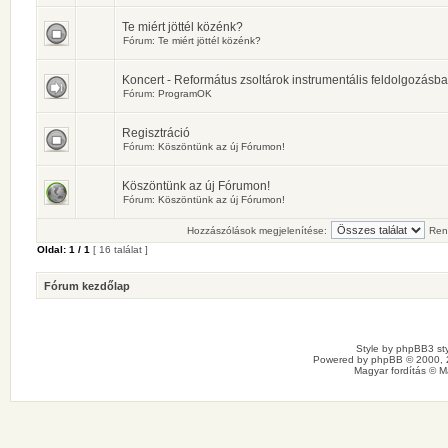
Te miért jöttél közénk?
Fórum:
Te miért jöttél közénk?
Koncert - Református zsoltárok instrumentális feldolgozásb
Fórum:
ProgramOK
Regisztráció
Fórum:
Köszöntünk az új Fórumon!
Köszöntünk az új Fórumon!
Fórum:
Köszöntünk az új Fórumon!
Hozzászólások megjelenítése:
Ren
Oldal:
1
/
1
[ 16 találat ]
Fórum kezdőlap
Style by
phpBB3 sty
Powered by
phpBB
© 2000, 
Magyar fordítás ©
M