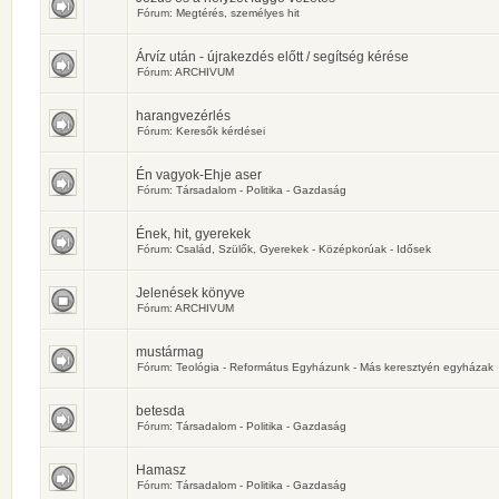
Fórum:
Megtérés, személyes hit
Árvíz után - újrakezdés előtt / segítség kérése
Fórum:
ARCHIVUM
harangvezérlés
Fórum:
Keresők kérdései
Én vagyok-Ehje aser
Fórum:
Társadalom - Politika - Gazdaság
Ének, hit, gyerekek
Fórum:
Család, Szülők, Gyerekek - Középkorúak - Idősek
Jelenések könyve
Fórum:
ARCHIVUM
mustármag
Fórum:
Teológia - Református Egyházunk - Más keresztyén egyházak
betesda
Fórum:
Társadalom - Politika - Gazdaság
Hamasz
Fórum:
Társadalom - Politika - Gazdaság