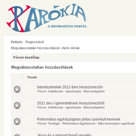
Belépés
Regisztráció
Megválaszolatlan hozzászólások
|
Aktív témák
Fórum kezdőlap
Megválaszolatlan hozzászólások
Témák
Istentiszteletek 2012-ben Hosszúmezőn
Fórum:
Imádkozás - Igeolvasás - Bizonyságtétel
2011 dec-i igehirdetések Hosszúmezőről
Fórum:
Imádkozás - Igeolvasás - Bizonyságtétel
Református egyházjogban jártas szeméylt keresek
Fórum:
Teológia - Református Egyházunk - Más keresztyén egyházak
Jézus és a helyzet függő vezetés