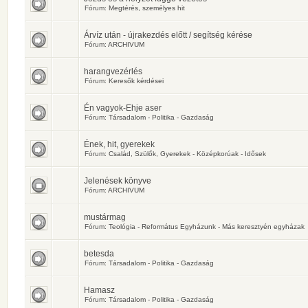
Fórum:
Megtérés, személyes hit
Árvíz után - újrakezdés előtt / segítség kérése
Fórum:
ARCHIVUM
harangvezérlés
Fórum:
Keresők kérdései
Én vagyok-Ehje aser
Fórum:
Társadalom - Politika - Gazdaság
Ének, hit, gyerekek
Fórum:
Család, Szülők, Gyerekek - Középkorúak - Idősek
Jelenések könyve
Fórum:
ARCHIVUM
mustármag
Fórum:
Teológia - Református Egyházunk - Más keresztyén egyházak
betesda
Fórum:
Társadalom - Politika - Gazdaság
Hamasz
Fórum:
Társadalom - Politika - Gazdaság