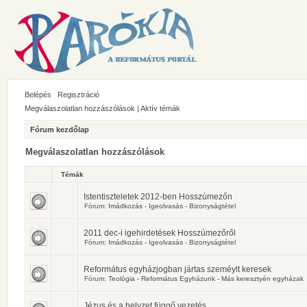
Belépés
Regisztráció
Megválaszolatlan hozzászólások
|
Aktív témák
Fórum kezdőlap
Megválaszolatlan hozzászólások
Témák
Istentiszteletek 2012-ben Hosszúmezőn
Fórum:
Imádkozás - Igeolvasás - Bizonyságtétel
2011 dec-i igehirdetések Hosszúmezőről
Fórum:
Imádkozás - Igeolvasás - Bizonyságtétel
Református egyházjogban jártas szeméylt keresek
Fórum:
Teológia - Református Egyházunk - Más keresztyén egyházak
Jézus és a helyzet függő vezetés