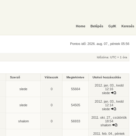
Home
Belépés
GyIK
Keresés
Pontos idő: 2026. aug. 07., péntek 05:56
Időzóna: UTC + 1 óra
Szerző
Válaszok
Megtekintve
Utolsó hozzászólás
2012. jan. 03., kedd
slede
0
55664
12:16
slede
2012. jan. 03., kedd
slede
0
54505
12:14
slede
2011. okt. 27., csütörtök
shalom
0
56933
18:54
shalom
2011. feb. 04., péntek