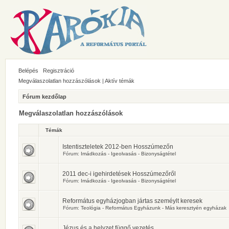
Belépés
Regisztráció
Megválaszolatlan hozzászólások
|
Aktív témák
Fórum kezdőlap
Megválaszolatlan hozzászólások
Témák
Istentiszteletek 2012-ben Hosszúmezőn
Fórum:
Imádkozás - Igeolvasás - Bizonyságtétel
2011 dec-i igehirdetések Hosszúmezőről
Fórum:
Imádkozás - Igeolvasás - Bizonyságtétel
Református egyházjogban jártas szeméylt keresek
Fórum:
Teológia - Református Egyházunk - Más keresztyén egyházak
Jézus és a helyzet függő vezetés