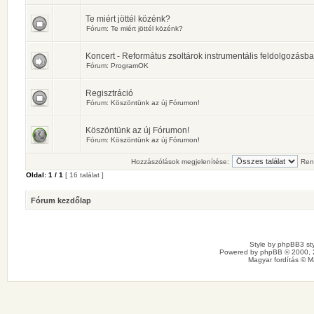
Te miért jöttél közénk?
Fórum:
Te miért jöttél közénk?
Koncert - Református zsoltárok instrumentális feldolgozásb
Fórum:
ProgramOK
Regisztráció
Fórum:
Köszöntünk az új Fórumon!
Köszöntünk az új Fórumon!
Fórum:
Köszöntünk az új Fórumon!
Hozzászólások megjelenítése:
Ren
Oldal:
1
/
1
[ 16 találat ]
Fórum kezdőlap
Style by
phpBB3 sty
Powered by
phpBB
© 2000, 
Magyar fordítás ©
M