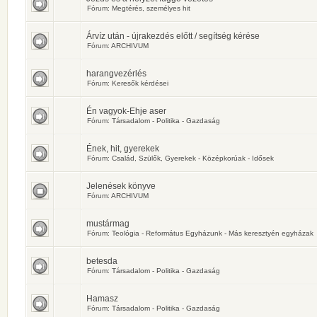
Fórum:
Megtérés, személyes hit
Árvíz után - újrakezdés előtt / segítség kérése
Fórum:
ARCHIVUM
harangvezérlés
Fórum:
Keresők kérdései
Én vagyok-Ehje aser
Fórum:
Társadalom - Politika - Gazdaság
Ének, hit, gyerekek
Fórum:
Család, Szülők, Gyerekek - Középkorúak - Idősek
Jelenések könyve
Fórum:
ARCHIVUM
mustármag
Fórum:
Teológia - Református Egyházunk - Más keresztyén egyházak
betesda
Fórum:
Társadalom - Politika - Gazdaság
Hamasz
Fórum:
Társadalom - Politika - Gazdaság