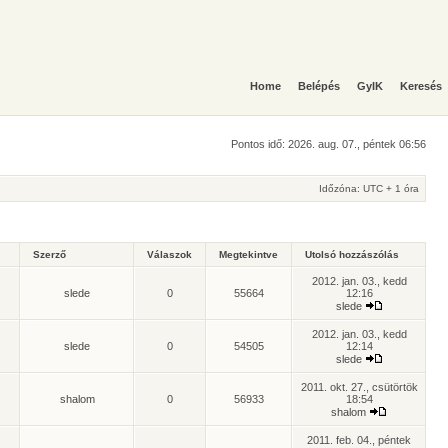
Home
Belépés
GyIK
Keresés
Pontos idő: 2026. aug. 07., péntek 06:56
Időzóna: UTC + 1 óra
Szerző
Válaszok
Megtekintve
Utolsó hozzászólás
2012. jan. 03., kedd
slede
0
55664
12:16
slede
2012. jan. 03., kedd
slede
0
54505
12:14
slede
2011. okt. 27., csütörtök
shalom
0
56933
18:54
shalom
2011. feb. 04., péntek