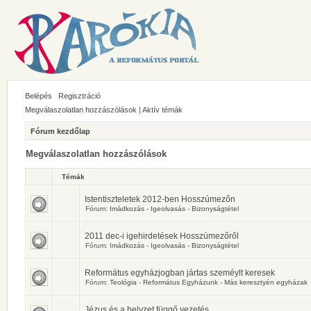
Belépés
Regisztráció
Megválaszolatlan hozzászólások
|
Aktív témák
Fórum kezdőlap
Megválaszolatlan hozzászólások
Témák
Istentiszteletek 2012-ben Hosszúmezőn
Fórum:
Imádkozás - Igeolvasás - Bizonyságtétel
2011 dec-i igehirdetések Hosszúmezőről
Fórum:
Imádkozás - Igeolvasás - Bizonyságtétel
Református egyházjogban jártas szeméylt keresek
Fórum:
Teológia - Református Egyházunk - Más keresztyén egyházak
Jézus és a helyzet függő vezetés