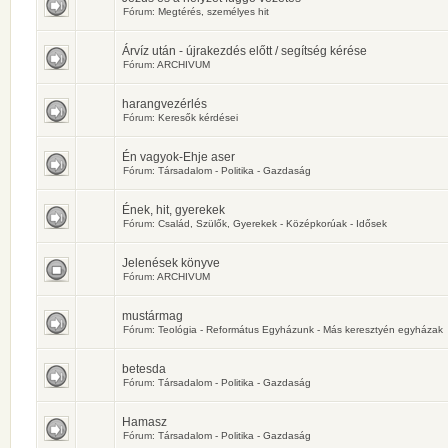
Fórum:
Megtérés, személyes hit
Árvíz után - újrakezdés előtt / segítség kérése
Fórum:
ARCHIVUM
harangvezérlés
Fórum:
Keresők kérdései
Én vagyok-Ehje aser
Fórum:
Társadalom - Politika - Gazdaság
Ének, hit, gyerekek
Fórum:
Család, Szülők, Gyerekek - Középkorúak - Idősek
Jelenések könyve
Fórum:
ARCHIVUM
mustármag
Fórum:
Teológia - Református Egyházunk - Más keresztyén egyházak
betesda
Fórum:
Társadalom - Politika - Gazdaság
Hamasz
Fórum:
Társadalom - Politika - Gazdaság