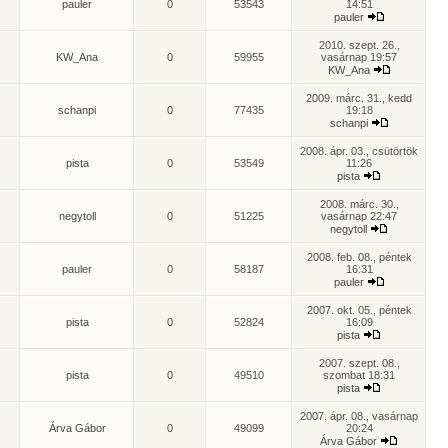
pauler
0
53543
14:51
pauler
2010. szept. 26.,
KW_Ana
0
59955
vasárnap 19:57
KW_Ana
2009. márc. 31., kedd
schanpi
0
77435
19:18
schanpi
2008. ápr. 03., csütörtök
pista
0
53549
11:26
pista
2008. márc. 30.,
negytoll
0
51225
vasárnap 22:47
negytoll
2008. feb. 08., péntek
pauler
0
58187
16:31
pauler
2007. okt. 05., péntek
pista
0
52824
16:09
pista
2007. szept. 08.,
pista
0
49510
szombat 18:31
pista
2007. ápr. 08., vasárnap
Árva Gábor
0
49099
20:24
Árva Gábor