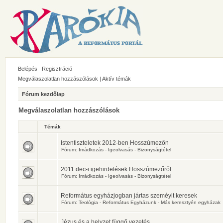
Belépés
Regisztráció
Megválaszolatlan hozzászólások
|
Aktív témák
Fórum kezdőlap
Megválaszolatlan hozzászólások
Témák
Istentiszteletek 2012-ben Hosszúmezőn
Fórum:
Imádkozás - Igeolvasás - Bizonyságtétel
2011 dec-i igehirdetések Hosszúmezőről
Fórum:
Imádkozás - Igeolvasás - Bizonyságtétel
Református egyházjogban jártas szeméylt keresek
Fórum:
Teológia - Református Egyházunk - Más keresztyén egyházak
Jézus és a helyzet függő vezetés