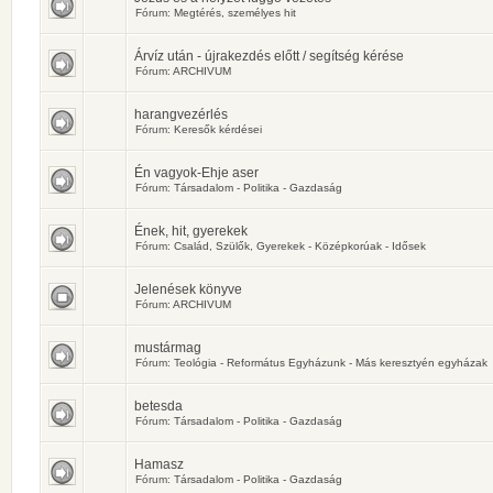
Fórum:
Megtérés, személyes hit
Árvíz után - újrakezdés előtt / segítség kérése
Fórum:
ARCHIVUM
harangvezérlés
Fórum:
Keresők kérdései
Én vagyok-Ehje aser
Fórum:
Társadalom - Politika - Gazdaság
Ének, hit, gyerekek
Fórum:
Család, Szülők, Gyerekek - Középkorúak - Idősek
Jelenések könyve
Fórum:
ARCHIVUM
mustármag
Fórum:
Teológia - Református Egyházunk - Más keresztyén egyházak
betesda
Fórum:
Társadalom - Politika - Gazdaság
Hamasz
Fórum:
Társadalom - Politika - Gazdaság