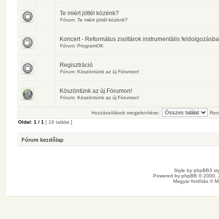
Te miért jöttél közénk?
Fórum:
Te miért jöttél közénk?
Koncert - Református zsoltárok instrumentális feldolgozásb
Fórum:
ProgramOK
Regisztráció
Fórum:
Köszöntünk az új Fórumon!
Köszöntünk az új Fórumon!
Fórum:
Köszöntünk az új Fórumon!
Hozzászólások megjelenítése:
Ren
Oldal:
1
/
1
[ 16 találat ]
Fórum kezdőlap
Style by
phpBB3 sty
Powered by
phpBB
© 2000, 
Magyar fordítás ©
M