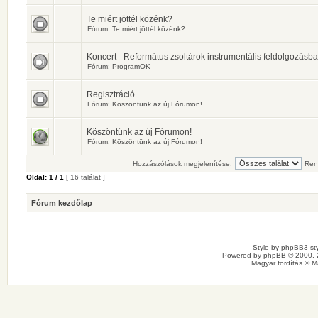
Te miért jöttél közénk?
Fórum:
Te miért jöttél közénk?
Koncert - Református zsoltárok instrumentális feldolgozásb
Fórum:
ProgramOK
Regisztráció
Fórum:
Köszöntünk az új Fórumon!
Köszöntünk az új Fórumon!
Fórum:
Köszöntünk az új Fórumon!
Hozzászólások megjelenítése:
Ren
Oldal:
1
/
1
[ 16 találat ]
Fórum kezdőlap
Style by
phpBB3 sty
Powered by
phpBB
© 2000, 
Magyar fordítás ©
M