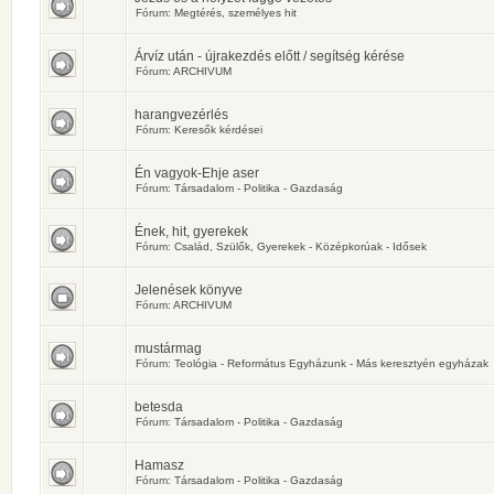
Fórum:
Megtérés, személyes hit
Árvíz után - újrakezdés előtt / segítség kérése
Fórum:
ARCHIVUM
harangvezérlés
Fórum:
Keresők kérdései
Én vagyok-Ehje aser
Fórum:
Társadalom - Politika - Gazdaság
Ének, hit, gyerekek
Fórum:
Család, Szülők, Gyerekek - Középkorúak - Idősek
Jelenések könyve
Fórum:
ARCHIVUM
mustármag
Fórum:
Teológia - Református Egyházunk - Más keresztyén egyházak
betesda
Fórum:
Társadalom - Politika - Gazdaság
Hamasz
Fórum:
Társadalom - Politika - Gazdaság