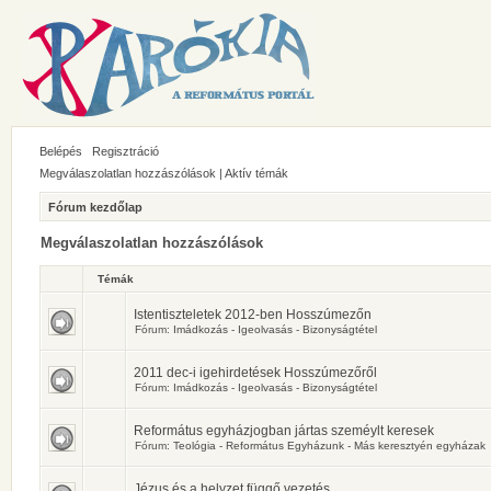
Belépés
Regisztráció
Megválaszolatlan hozzászólások
|
Aktív témák
Fórum kezdőlap
Megválaszolatlan hozzászólások
Témák
Istentiszteletek 2012-ben Hosszúmezőn
Fórum:
Imádkozás - Igeolvasás - Bizonyságtétel
2011 dec-i igehirdetések Hosszúmezőről
Fórum:
Imádkozás - Igeolvasás - Bizonyságtétel
Református egyházjogban jártas szeméylt keresek
Fórum:
Teológia - Református Egyházunk - Más keresztyén egyházak
Jézus és a helyzet függő vezetés