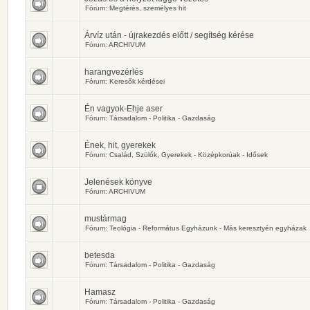
Fórum:
Megtérés, személyes hit
Árvíz után - újrakezdés előtt / segítség kérése
Fórum:
ARCHIVUM
harangvezérlés
Fórum:
Keresők kérdései
Én vagyok-Ehje aser
Fórum:
Társadalom - Politika - Gazdaság
Ének, hit, gyerekek
Fórum:
Család, Szülők, Gyerekek - Középkorúak - Idősek
Jelenések könyve
Fórum:
ARCHIVUM
mustármag
Fórum:
Teológia - Református Egyházunk - Más keresztyén egyházak
betesda
Fórum:
Társadalom - Politika - Gazdaság
Hamasz
Fórum:
Társadalom - Politika - Gazdaság