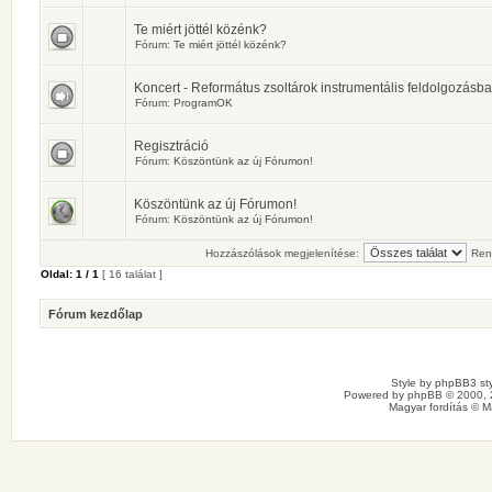
Te miért jöttél közénk?
Fórum:
Te miért jöttél közénk?
Koncert - Református zsoltárok instrumentális feldolgozásb
Fórum:
ProgramOK
Regisztráció
Fórum:
Köszöntünk az új Fórumon!
Köszöntünk az új Fórumon!
Fórum:
Köszöntünk az új Fórumon!
Hozzászólások megjelenítése:
Ren
Oldal:
1
/
1
[ 16 találat ]
Fórum kezdőlap
Style by
phpBB3 sty
Powered by
phpBB
© 2000, 
Magyar fordítás ©
M