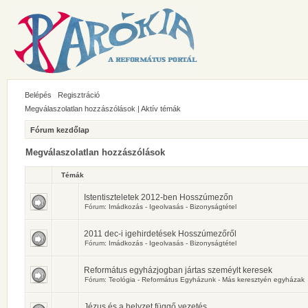
Belépés
Regisztráció
Megválaszolatlan hozzászólások
|
Aktív témák
Fórum kezdőlap
Megválaszolatlan hozzászólások
Témák
Istentiszteletek 2012-ben Hosszúmezőn
Fórum:
Imádkozás - Igeolvasás - Bizonyságtétel
2011 dec-i igehirdetések Hosszúmezőről
Fórum:
Imádkozás - Igeolvasás - Bizonyságtétel
Református egyházjogban jártas szeméylt keresek
Fórum:
Teológia - Református Egyházunk - Más keresztyén egyházak
Jézus és a helyzet függő vezetés