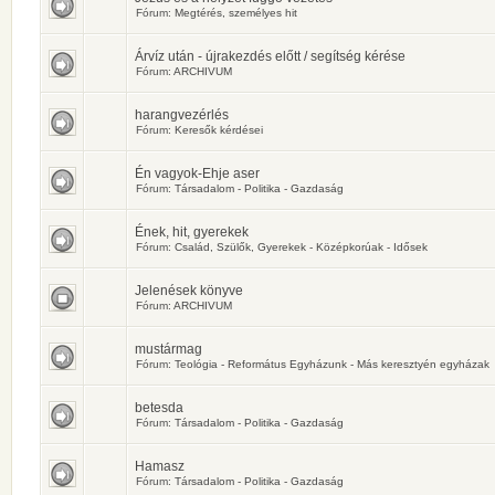
Fórum:
Megtérés, személyes hit
Árvíz után - újrakezdés előtt / segítség kérése
Fórum:
ARCHIVUM
harangvezérlés
Fórum:
Keresők kérdései
Én vagyok-Ehje aser
Fórum:
Társadalom - Politika - Gazdaság
Ének, hit, gyerekek
Fórum:
Család, Szülők, Gyerekek - Középkorúak - Idősek
Jelenések könyve
Fórum:
ARCHIVUM
mustármag
Fórum:
Teológia - Református Egyházunk - Más keresztyén egyházak
betesda
Fórum:
Társadalom - Politika - Gazdaság
Hamasz
Fórum:
Társadalom - Politika - Gazdaság