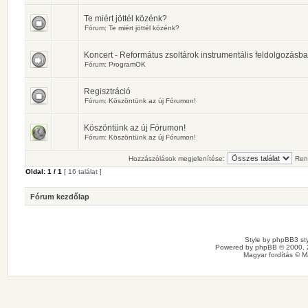
Te miért jöttél közénk?
Fórum:
Te miért jöttél közénk?
Koncert - Református zsoltárok instrumentális feldolgozásb
Fórum:
ProgramOK
Regisztráció
Fórum:
Köszöntünk az új Fórumon!
Köszöntünk az új Fórumon!
Fórum:
Köszöntünk az új Fórumon!
Hozzászólások megjelenítése:
Ren
Oldal:
1
/
1
[ 16 találat ]
Fórum kezdőlap
Style by
phpBB3 sty
Powered by
phpBB
© 2000, 
Magyar fordítás ©
M