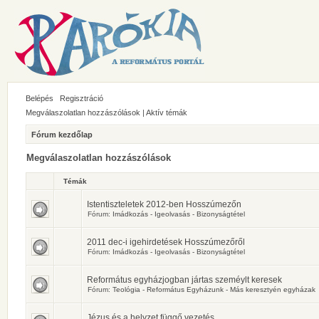
Belépés
Regisztráció
Megválaszolatlan hozzászólások
|
Aktív témák
Fórum kezdőlap
Megválaszolatlan hozzászólások
Témák
Istentiszteletek 2012-ben Hosszúmezőn
Fórum:
Imádkozás - Igeolvasás - Bizonyságtétel
2011 dec-i igehirdetések Hosszúmezőről
Fórum:
Imádkozás - Igeolvasás - Bizonyságtétel
Református egyházjogban jártas szeméylt keresek
Fórum:
Teológia - Református Egyházunk - Más keresztyén egyházak
Jézus és a helyzet függő vezetés