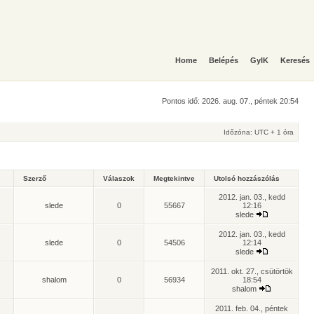
Home
Belépés
GyIK
Keresés
Pontos idő: 2026. aug. 07., péntek 20:54
Időzóna: UTC + 1 óra
Szerző
Válaszok
Megtekintve
Utolsó hozzászólás
2012. jan. 03., kedd
slede
0
55667
12:16
slede
2012. jan. 03., kedd
slede
0
54506
12:14
slede
2011. okt. 27., csütörtök
shalom
0
56934
18:54
shalom
2011. feb. 04., péntek