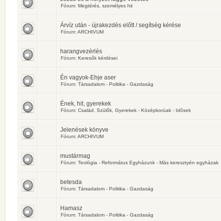
Fórum:
Megtérés, személyes hit
Árvíz után - újrakezdés előtt / segítség kérése
Fórum:
ARCHIVUM
harangvezérlés
Fórum:
Keresők kérdései
Én vagyok-Ehje aser
Fórum:
Társadalom - Politika - Gazdaság
Ének, hit, gyerekek
Fórum:
Család, Szülők, Gyerekek - Középkorúak - Idősek
Jelenések könyve
Fórum:
ARCHIVUM
mustármag
Fórum:
Teológia - Református Egyházunk - Más keresztyén egyházak
betesda
Fórum:
Társadalom - Politika - Gazdaság
Hamasz
Fórum:
Társadalom - Politika - Gazdaság