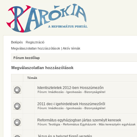
Belépés
Regisztráció
Megválaszolatlan hozzászólások
|
Aktív témák
Fórum kezdőlap
Megválaszolatlan hozzászólások
Témák
Istentiszteletek 2012-ben Hosszúmezőn
Fórum:
Imádkozás - Igeolvasás - Bizonyságtétel
2011 dec-i igehirdetések Hosszúmezőről
Fórum:
Imádkozás - Igeolvasás - Bizonyságtétel
Református egyházjogban jártas szeméylt keresek
Fórum:
Teológia - Református Egyházunk - Más keresztyén egyházak
Jézus és a helyzet függő vezetés