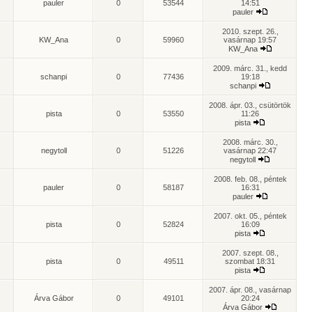
pauler
0
53544
14:51
pauler
2010. szept. 26.,
KW_Ana
0
59960
vasárnap 19:57
KW_Ana
2009. márc. 31., kedd
schanpi
0
77436
19:18
schanpi
2008. ápr. 03., csütörtök
pista
0
53550
11:26
pista
2008. márc. 30.,
negytoll
0
51226
vasárnap 22:47
negytoll
2008. feb. 08., péntek
pauler
0
58187
16:31
pauler
2007. okt. 05., péntek
pista
0
52824
16:09
pista
2007. szept. 08.,
pista
0
49511
szombat 18:31
pista
2007. ápr. 08., vasárnap
Árva Gábor
0
49101
20:24
Árva Gábor